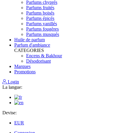
Parfums chyprés
Parfums fruités
Parfums boisés
Parfums épicés
Parfums vanillés
Parfums fougères
Parfums musqués
Huile de parfum
Parfum d'ambiance
CATEGORIES
Encens & Bakhour
Désodorisant
Marques
Promotions
Login
La langue:
Devise:
EUR
Connexion