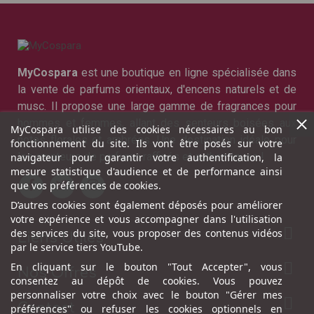
MyCospara
est une boutique en ligne spécialisée dans
la vente de parfums orientaux, d'encens naturels et de
musc. Il propose une large gamme de fragrances pour
hommes et femmes, allant des senteurs boisées aux
MyCospara utilise des cookies nécessaires au bon
notes florales et ambrées. Une destination idéale pour
fonctionnement du site. Ils vont être posés sur votre
les amateurs de parfums raffinés et authentiques !
navigateur pour garantir votre authentification, la
mesure statistique d'audience et de performance ainsi
que vos préférences de cookies.
D’autres cookies sont également déposés pour améliorer
votre expérience et vous accompagner dans l'utilisation

des services du site, vous proposer des contenus vidéos
Liens Utiles
par le service tiers YouTube.

En cliquant sur le bouton "Tout Accepter", vous
Nos Offres
consentez au dépôt de cookies. Vous pouvez
personnaliser votre choix avec le bouton "Gérer mes

Contact
préférences" ou refuser les cookies optionnels en