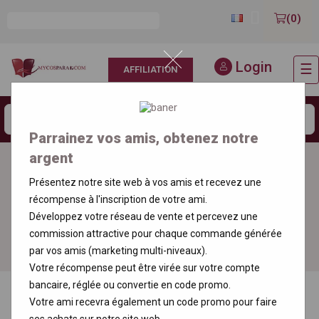

(0)
Login
☰
AFFILIATION
B
la
n
Parrainez vos amis, obtenez notre
argent
Livraison gratuite
Commandez un
dans toute la
échantillon
Présentez notre site web à vos amis et recevez une
France
d'encens
récompense à l'inscription de votre ami.
Développez votre réseau de vente et percevez une
Commandez votre
Paiement 100 %
commission attractive pour chaque commande générée
échantillon
sécurisé
par vos amis (marketing multi-niveaux).
Votre récompense peut être virée sur votre compte
bancaire, réglée ou convertie en code promo.
Votre ami recevra également un code promo pour faire