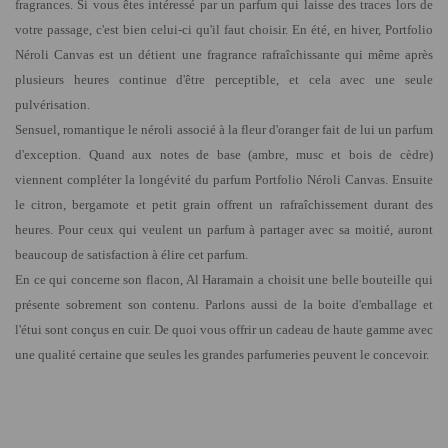
fragrances. Si vous êtes intéressé par un parfum qui laisse des traces lors de
votre passage, c'est bien celui-ci qu'il faut choisir. En été, en hiver,
Portfolio
Néroli Canvas
est un détient une fragrance rafraîchissante qui même après
plusieurs heures continue d'être perceptible, et cela avec une seule
pulvérisation.
Sensuel, romantique le néroli associé à la fleur d'oranger fait de lui un parfum
d'exception. Quand aux notes de base (ambre, musc et bois de cèdre)
viennent compléter la longévité du
parfum Portfolio Néroli Canvas
. Ensuite
le citron, bergamote et petit grain offrent un rafraîchissement durant des
heures. Pour ceux qui veulent un parfum à partager avec sa moitié, auront
beaucoup de satisfaction à élire cet parfum.
En ce qui concerne son flacon, Al Haramain a choisit une belle bouteille qui
présente sobrement son contenu. Parlons aussi de la boite d'emballage et
l'étui sont conçus en cuir. De quoi vous offrir un cadeau de haute gamme avec
une qualité certaine que seules les grandes parfumeries peuvent le concevoir.