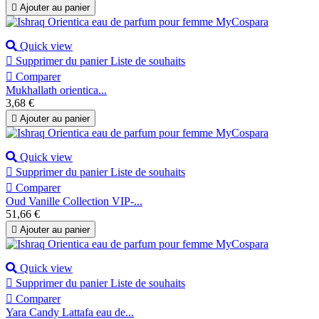

Ajouter au panier
Quick view

Supprimer du panier
Liste de souhaits

Comparer
Mukhallath orientica...
Prix
3,68 €

Ajouter au panier
Quick view

Supprimer du panier
Liste de souhaits

Comparer
Oud Vanille Collection VIP-...
Prix
51,66 €

Ajouter au panier
Quick view

Supprimer du panier
Liste de souhaits

Comparer
Yara Candy Lattafa eau de...