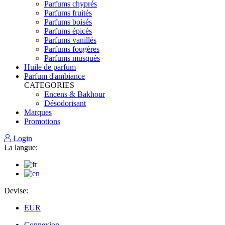
Parfums chyprés
Parfums fruités
Parfums boisés
Parfums épicés
Parfums vanillés
Parfums fougères
Parfums musqués
Huile de parfum
Parfum d'ambiance
CATEGORIES
Encens & Bakhour
Désodorisant
Marques
Promotions
Login
La langue:
Devise:
EUR
Connexion